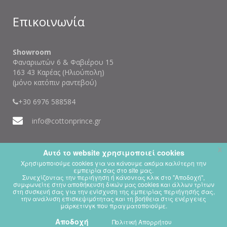
Επικοινωνία
Showroom
Φαναριωτών 6 & Φαβιέρου 15
163 43 Καρέας (Ηλιούπολη)
(μόνο κατόπιν ραντεβού)
+30 6976 588584
info@cottonprince.gr
x
Αυτό το website χρησιμοποιεί cookies
Χρησιμοποιούμε cookies για να κάνουμε ακόμα καλύτερη την
εμπειρία σας στο site μας.
Συνεχίζοντας την περιήγηση ή κάνοντας κλικ στο "Αποδοχή",
x
This website is using cookies.
συμφωνείτε στην αποθήκευση δικών μας cookies και άλλων τρίτων
στη συσκευή σας για την ενίσχυση της εμπειρίας περιήγησής σας,
We use them to give you the best experience. If you continue using our
website, we'll assume that you are happy to receive all cookies on this
την ανάλυση επισκεψιμότητας και τη βοήθεια στις ενέργειες
μάρκετινγκ που πραγματοποιούμε.
website.
Αποδοχή
Continue
Πολιτική Απορρήτου
Learn more