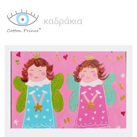
καδράκια