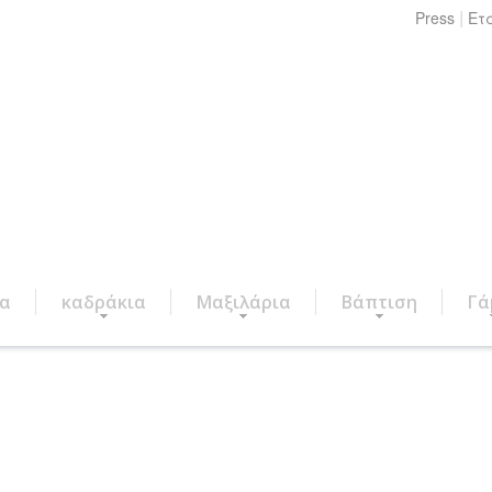
|
Press
Ετ
ια
καδράκια
Μαξιλάρια
Βάπτιση
Γά