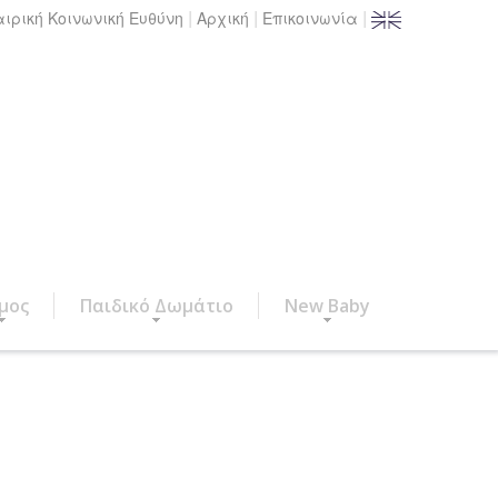
|
|
|
αιρική Κοινωνική Ευθύνη
Αρχική
Επικοινωνία
μος
Παιδικό Δωμάτιο
New Baby