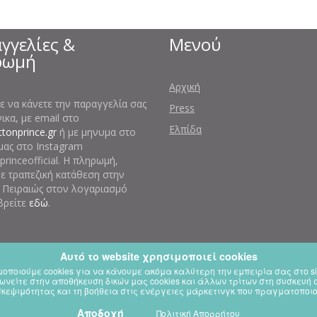
γγελίες &
Μενού
ρωμή
Αρχική
ε να κάνετε την παραγγελία σας
Press
κα, με email στο
Ελπίδα
tonprince.gr
ή με μηνυμα στο
μας στο Instagram
rinceofficial. Η πληρωμή,
με τραπεζική κατάθεση στην
 Πειραιώς στον λογαριασμό
βρείτε
εδώ
.
Αυτό το website χρησιμοποιεί cookies
οποιούμε cookies για να κάνουμε ακόμα καλύτερη την εμπειρία σας στο si
This website is using cookies.
ωνείτε στην αποθήκευση δικών μας cookies και άλλων τρίτων στη συσκευή
experience. If you continue using our website, we'll assume that you are happy to re
σκεψιμότητας και τη βοήθεια στις ενέργειες μάρκετινγκ που πραγματοποιο
Αποδοχή
Continue
Πολιτική Απορρήτου
Learn more