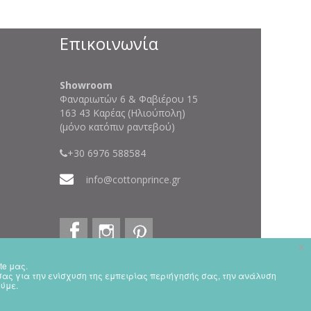
Επικοινωνία
Showroom
Φαναριωτών 6 & Φαβιέρου 15
163 43 Καρέας (Ηλιούπολη)
(μόνο κατόπιν ραντεβού)
+30 6976 588584
info@cottonprince.gr
x
te μας.
x
 σας για την ενίσχυση της εμπειρίας περιήγησής σας, την ανάλυση
ceive all cookies on this website.
ύμε.