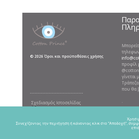
Παρα
Πλη
Μπορείτ
τηλεφωνι
©
2026
Όροι και προϋποθέσεις χρήσης
info@cot
προφίλ 
@cottonp
γίνεται 
Τράπεζα
που θα 
.
Σχεδιασμός Ιστοσελίδας
Χρησιμ
Συνεχίζοντας την περιήγηση ή κάνοντας κλικ στο "Αποδοχή", συμφ
We use them to give you the best 
επι