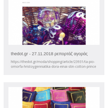
thedot.gr - 27.11.2018 ρεπορτάζ αγοράς
https://thedot.gr/moda/shopping/article/23931/ta-pio-
omorfa-hristoygenniatika-dora-einai-stin-cotton-prince