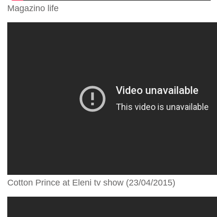
Magazino life
Cotton Prince at Eleni tv show (23/04/2015)