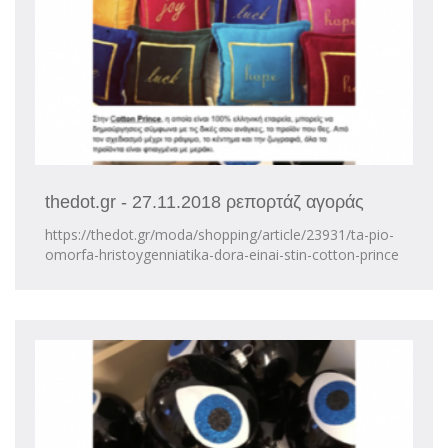
thedot.gr - 27.11.2018 ρεπορτάζ αγοράς
https://thedot.gr/moda/shopping/article/23931/ta-pio-
omorfa-hristoygenniatika-dora-einai-stin-cotton-prince