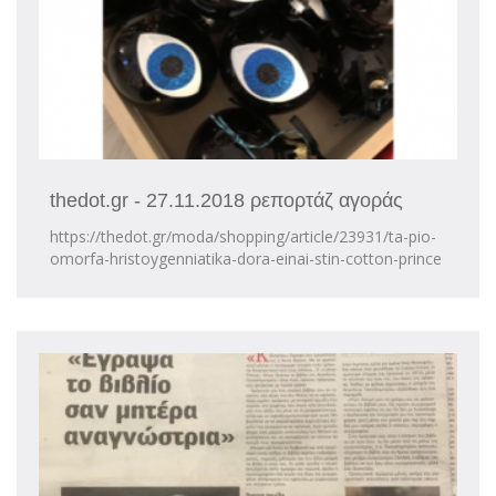
thedot.gr - 27.11.2018 ρεπορτάζ αγοράς
https://thedot.gr/moda/shopping/article/23931/ta-pio-
omorfa-hristoygenniatika-dora-einai-stin-cotton-prince