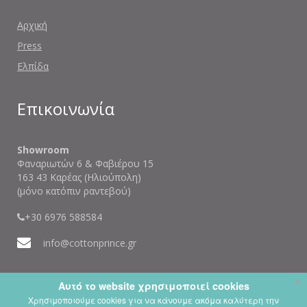
Αρχική
Press
Ελπίδα
Επικοινωνία
Showroom
Φαναριωτών 6 & Φαβιέρου 15
163 43 Καρέας (Ηλιούπολη)
(μόνο κατόπιν ραντεβού)
+30 6976 588584
info@cottonprince.gr
x
Αυτό το website χρησιμοποιεί cookies
Χρησιμοποιούμε cookies για να κάνουμε ακόμα καλύτερη την