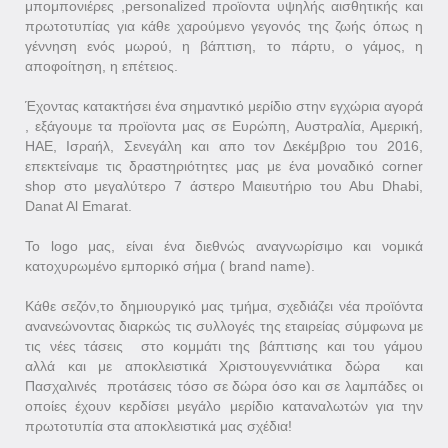
μπομπονιέρες ,personalized προϊοντα υψηλής αισθητικής και
πρωτοτυπίας για κάθε χαρούμενο γεγονός της ζωής όπως η
γέννηση ενός μωρού, η βάπτιση, το πάρτυ, ο γάμος, η
αποφοίτηση, η επέτειος.
Έχοντας κατακτήσει ένα σημαντικό μερίδιο στην εγχώρια αγορά
, εξάγουμε τα προϊοντα μας σε Eυρώπη, Αυστραλία, Αμερική,
ΗΑΕ, Ισραήλ, Σενεγάλη και απο τον Δεκέμβριο του 2016,
επεκτείναμε τις δραστηριότητες μας με ένα μοναδικό corner
shop στο μεγαλύτερο 7 άστερο Μαιευτήριο του Abu Dhabi,
Danat Al Emarat.
To logo μας, είναι ένα διεθνώς αναγνωρίσιμο και νομικά
κατοχυρωμένο εμπορικό σήμα ( brand name).
Κάθε σεζόν,το δημιουργικό μας τμήμα, σχεδιάζει νέα προϊόντα
ανανεώνοντας διαρκώς τις συλλογές της εταιρείας σύμφωνα με
τις νέες τάσεις
στο κομμάτι της βάπτισης και του γάμου
αλλά
και με αποκλειστικά Χριστουγεννιάτικα δώρα και
Πασχαλινές προτάσεις τόσο σε δώρα όσο και σε λαμπάδες οι
οποίες έχουν κερδίσει μεγάλο μερίδιο καταναλωτών για την
πρωτοτυπία στα αποκλειστικά μας σχέδια!