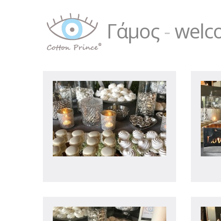
Γάμος
-
welc