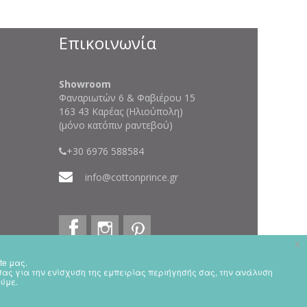
Επικοινωνία
Showroom
Φαναριωτών 6 & Φαβιέρου 15
163 43 Καρέας (Ηλιούπολη)
(μόνο κατόπιν ραντεβού)
+30 6976 588584
info@cottonprince.gr
x
te μας.
x
 σας για την ενίσχυση της εμπειρίας περιήγησής σας, την ανάλυση
ceive all cookies on this website.
ύμε.