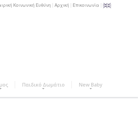
|
|
|
αιρική Κοινωνική Ευθύνη
Αρχική
Επικοινωνία
μος
Παιδικό Δωμάτιο
New Baby