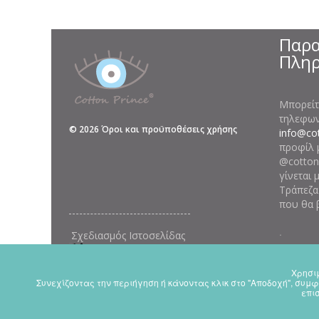
Παρα
Πλη
Μπορείτ
τηλεφωνι
©
2026
Όροι και προϋποθέσεις χρήσης
info@cot
προφίλ 
@cottonp
γίνεται 
Τράπεζα
που θα 
.
Σχεδιασμός Ιστοσελίδας
Χρησιμ
Συνεχίζοντας την περιήγηση ή κάνοντας κλικ στο "Αποδοχή", συμφ
We use them to give you the best 
επι