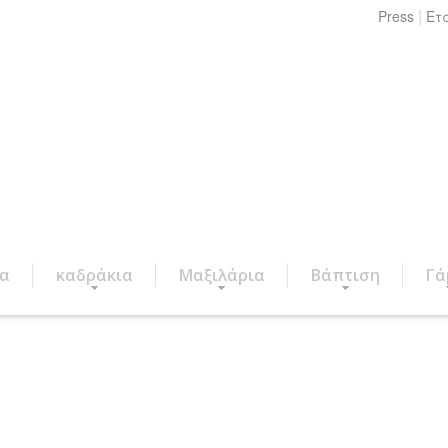
|
Press
Ετ
ια
καδράκια
Μαξιλάρια
Βάπτιση
Γά