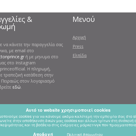
γγελίες &
Μενού
ρωμή
Αρχική
ε να κάνετε την παραγγελία σας
Press
κα, με email στο
Ελπίδα
tonprince.gr
ή με μηνυμα στο
μας στο Instagram
rinceofficial. Η πληρωμή,
με τραπεζική κατάθεση στην
 Πειραιώς στον λογαριασμό
βρείτε
εδώ
.
Αυτό το website χρησιμοποιεί cookies
οποιούμε cookies για να κάνουμε ακόμα καλύτερη την εμπειρία σας στο si
This website is using cookies.
ωνείτε στην αποθήκευση δικών μας cookies και άλλων τρίτων στη συσκευή
experience. If you continue using our website, we'll assume that you are happy to re
σκεψιμότητας και τη βοήθεια στις ενέργειες μάρκετινγκ που πραγματοποιο
Αποδοχή
Continue
Πολιτική Απορρήτου
Learn more