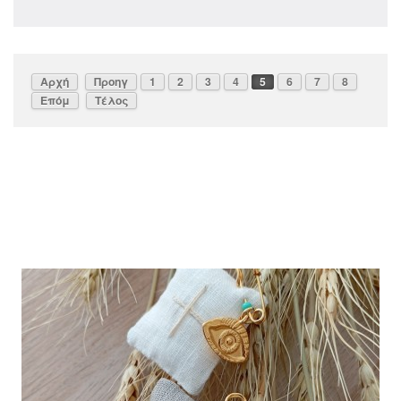
Αρχή
Προηγ
1
2
3
4
5
6
7
8
Επόμ
Τέλος