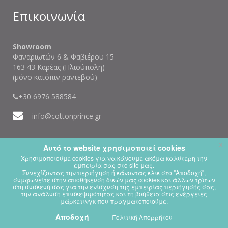
Επικοινωνία
Showroom
Φαναριωτών 6 & Φαβιέρου 15
163 43 Καρέας (Ηλιούπολη)
(μόνο κατόπιν ραντεβού)
+30 6976 588584
info@cottonprince.gr
x
Αυτό το website χρησιμοποιεί cookies
Χρησιμοποιούμε cookies για να κάνουμε ακόμα καλύτερη την
εμπειρία σας στο site μας.
Συνεχίζοντας την περιήγηση ή κάνοντας κλικ στο "Αποδοχή",
x
This website is using cookies.
συμφωνείτε στην αποθήκευση δικών μας cookies και άλλων τρίτων
στη συσκευή σας για την ενίσχυση της εμπειρίας περιήγησής σας,
We use them to give you the best experience. If you continue using our
website, we'll assume that you are happy to receive all cookies on this
την ανάλυση επισκεψιμότητας και τη βοήθεια στις ενέργειες
μάρκετινγκ που πραγματοποιούμε.
website.
Αποδοχή
Continue
Πολιτική Απορρήτου
Learn more